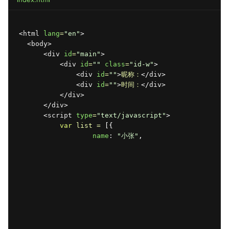
<
html
lang
=
"en"
>
<
body
>
<
div
id
=
"main"
>
<
div
id
=
""
class
=
"id-w"
>
<
div
id
=
""
>
昵称：
</
div
>
<
div
id
=
""
>
时间：
</
div
>
</
div
>
</
div
>
<
script
type
=
"text/javascript"
>
var
list
 = 
[
{
name
:
"小张"
,
time
:
"12:22"
}
,
{
name
:
"小刘"
,
time
:
"12:22"
}
,
{
name
:
"小李"
,
time
:
"12:22"