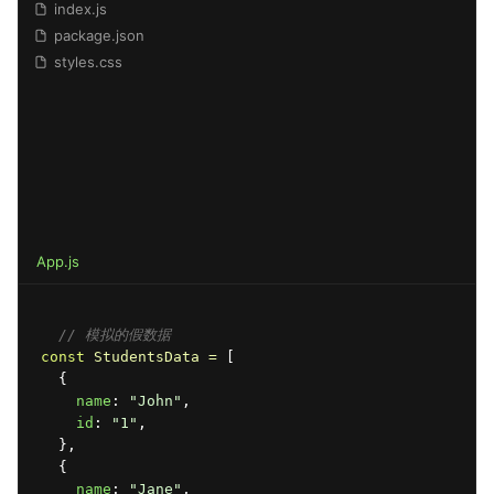
index.js
package.json
styles.css
App.js
// 模拟的假数据
const
StudentsData
 = 
[
{
name
:
"John"
,
id
:
"1"
,
}
,
{
name
:
"Jane"
,