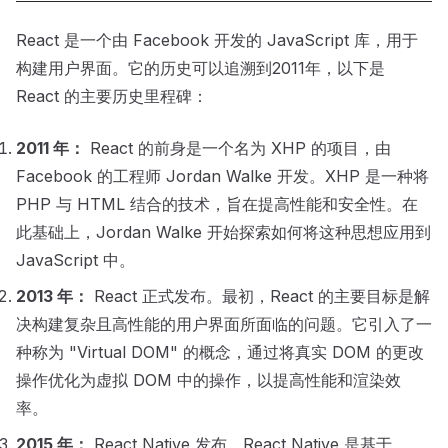
)
;
}
React 是一个由 Facebook 开发的 JavaScript 库，用于
构建用户界面。它的历史可以追溯到2011年，以下是
export
default
function
Students
(
)
{
return
(
React 的主要历史里程碑：
2011 年：
React 的前身是一个名为 XHP 的项目，由
Facebook 的工程师 Jordan Walke 开发。XHP 是一种将
PHP 与 HTML 结合的技术，旨在提高性能和安全性。在
此基础上，Jordan Walke 开始探索如何将这种思想应用到
JavaScript 中。
2013 年：
React 正式发布。最初，React 的主要目标是解
决构建复杂且高性能的用户界面所面临的问题。它引入了一
种称为 "Virtual DOM" 的概念，通过将真实 DOM 的更改
操作优化为虚拟 DOM 中的操作，以提高性能和渲染效
率。
2015 年：
React Native 发布。React Native 是基于