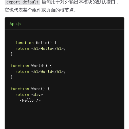
语句用于对外输出本模块的默认接口，
export default
它也代表某个组件或页面的根节点。
App.js
function
Hello
(
)
{
return
<
h1
>
Hello
</
h1
>
;
}
function
World
(
)
{
return
<
h1
>
World
</
h1
>
;
}
function
Word
(
)
{
return
<
div
>
<
Hello
/>
<
World
/>
</
div
>
;
}