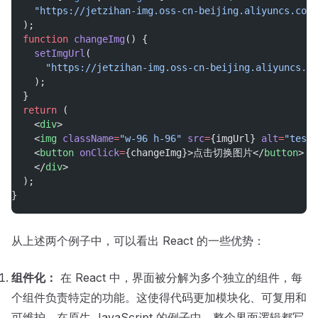
"https://jetzihan-img.oss-cn-beijing.aliyuncs.com/
  );
function
changeImg
() {
setImgUrl
(
"https://jetzihan-img.oss-cn-beijing.aliyuncs.co
    );
  }
return
 (
    <
div
>
    <
img
className
=
"w-96 h-96"
src
=
{imgUrl} 
alt
=
"test"
    <
button
onClick
=
{changeImg}>点击切换图片</
button
>
    </
div
>
  );
}
从上述两个例子中，可以看出 React 的一些优势：
组件化：
在 React 中，界面被分解为多个独立的组件，每
个组件负责特定的功能。这使得代码更加模块化、可复用和
可维护。在原生 JavaScript 的例子中，整个界面逻辑都写