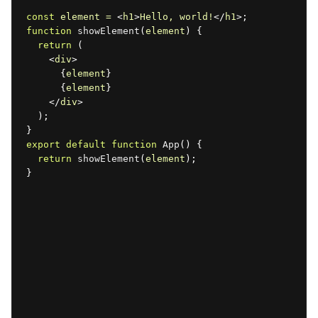
const
element
 = 
<
h1
>
Hello, world!
</
h1
>
;
function
showElement
(
element
)
{
return
(
<
div
>
{
element
}
{
element
}
</
div
>
)
;
}
export
default
function
App
(
)
{
return
showElement
(
element
)
;
}