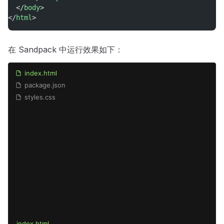
  </
body
>
</
html
>
在 Sandpack 中运行效果如下：
index.html
package.json
styles.css
index.html