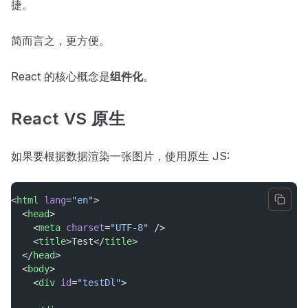
捷。
简而言之，更方便。
React 的核心概念是
组件化
。
React VS 原生
如果要根据数据渲染一张图片，使用原生 JS:
<
html
lang
=
"en"
>
  <
head
>
    <
meta
charset
=
"UTF-8"
 />
    <
title
>Test</
title
>
  </
head
>
  <
body
>
    <
div
id
=
"testDl"
>