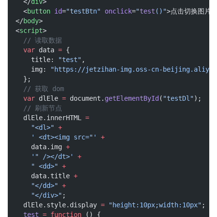
    </
div
>
    <
button
id
=
"testBtn"
onclick
=
"
test
()"
>点击切换图片<
  </
body
>
  <
script
>
// 读取数据
var
 data 
=
 {
      title: 
"test"
,
      img: 
"https://jetzihan-img.oss-cn-beijing.aliyun
    };
// 获取 dom
var
 dlEle 
=
 document.
getElementById
(
"testDl"
);
// 刷新节点
    dlEle.innerHTML 
=
"<dl>"
+
' <dt><img src="'
+
      data.img 
+
'" /></dt>'
+
" <dd>"
+
      data.title 
+
"</dd>"
+
"</div>"
;
    dlEle.style.display 
=
"height:10px;width:10px"
;
test
=
function
 () {