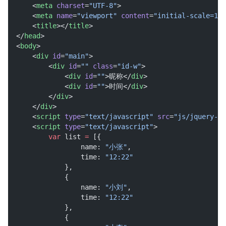
      <
meta
charset
=
"UTF-8"
>
      <
meta
name
=
"viewport"
content
=
"initial-scale=1.0
      <
title
></
title
>
  </
head
>
  <
body
>
      <
div
id
=
"main"
>
          <
div
id
=
""
class
=
"id-w"
>
              <
div
id
=
""
>昵称</
div
>
              <
div
id
=
""
>时间</
div
>
          </
div
>
      </
div
>
      <
script
type
=
"text/javascript"
src
=
"js/jquery-1.
      <
script
type
=
"text/javascript"
>
var
 list 
=
 [{
                  name: 
"小张"
,
                  time: 
"12:22"
              },
              {
                  name: 
"小刘"
,
                  time: 
"12:22"
              },
              {