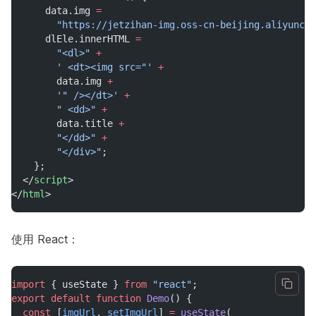
      data.img 
=
"https://jetzihan-img.oss-cn-beijing.aliyuncs.
      dlEle.innerHTML 
=
"<dl>"
+
' <dt><img src="'
+
        data.img 
+
'" /></dt>'
+
" <dd>"
+
        data.title 
+
"</dd>"
+
"</div>"
;
    };
  </
script
>
</
html
>
使用 React：
import
 { useState } 
from
"react"
;
export
default
function
Demo
() {
const
 [
imgUrl
, 
setImgUrl
] 
=
useState
(