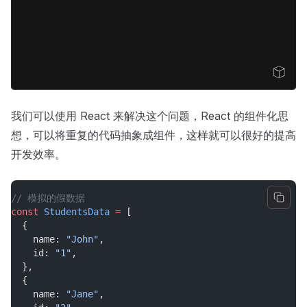
}
,
{
name
:
"小孙"
,
time
:
"12:22"
}
,
Open Sandbox
{
name
:
"小周"
,
time
:
"12:22"
我们可以使用 React 来解决这个问题，React 的组件化思
}
,
想，可以将重复的代码抽象成组件，这样就可以很好的提高
]
var
cent
 = 
document
.
getElementById
(
"main"
开发效率。
console
.
log
(
cent
)
;
var
str
 = 
''
// 模拟的假数据
for
(
var
i
 = 
0
;
i
 < 
list
.
length
;
i
const
StudentsData
=
 [
  {
    name: 
"John"
,
    id: 
"1"
,
  },
  {
    name: 
"Jane"
,