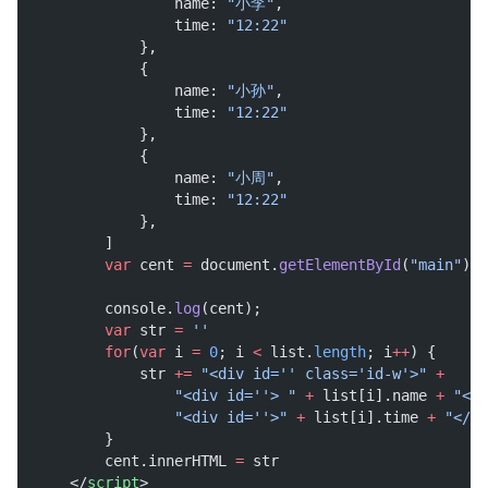
                  name: 
"小李"
,
                  time: 
"12:22"
              },
              {
                  name: 
"小孙"
,
                  time: 
"12:22"
              },
              {
                  name: 
"小周"
,
                  time: 
"12:22"
              },
          ]
var
 cent 
=
 document.
getElementById
(
"main"
);
          console.
log
(cent);
var
 str 
=
''
for
(
var
 i 
=
0
; i 
<
 list.
length
; i
++
) {
              str 
+=
"<div id='' class='id-w'>"
+
"<div id=''> "
+
 list[i].name 
+
"</d
"<div id=''>"
+
 list[i].time 
+
"</di
          }
          cent.innerHTML 
=
 str
      </
script
>