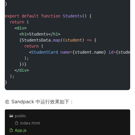
}
export
default
function
Students
() {
return
 (
    <
div
>
      <
h1
>Students</
h1
>
      {StudentsData.
map
((
student
) 
=>
 {
return
 (
          <
StudentCard
name
=
{student.name} 
id
=
{student
        );
      })}
    </
div
>
  );
}
在 Sandpack 中运行效果如下：
public
index.html
App.js