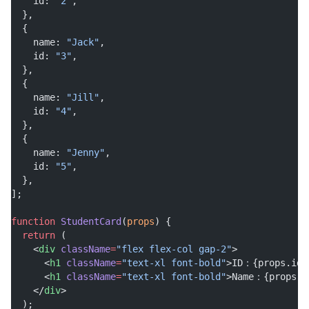
    id: 
"2"
,
  },
  {
    name: 
"Jack"
,
    id: 
"3"
,
  },
  {
    name: 
"Jill"
,
    id: 
"4"
,
  },
  {
    name: 
"Jenny"
,
    id: 
"5"
,
  },
];
function
StudentCard
(
props
) {
return
 (
    <
div
className
=
"flex flex-col gap-2"
>
      <
h1
className
=
"text-xl font-bold"
>ID：{props.id}
      <
h1
className
=
"text-xl font-bold"
>Name：{props.n
    </
div
>
  );