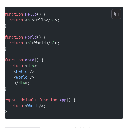
function
Hello
() {
return
 <
h1
>Hello</
h1
>;
}
function
World
() {
return
 <
h1
>World</
h1
>;
}
function
Word
() {
return
 <
div
>
    <
Hello
 />
    <
World
 />
    </
div
>;
}
export
default
function
App
() {
return
 <
Word
 />;
}