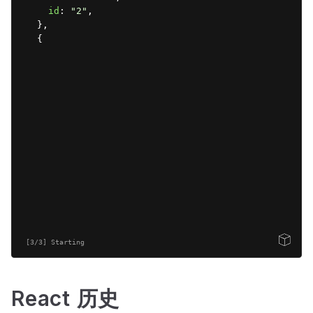
id
:
"2"
,
}
,
{
name
:
"Jack"
,
id
:
"3"
,
}
,
{
name
:
"Jill"
,
id
:
"4"
,
}
,
{
name
:
"Jenny"
,
id
:
"5"
,
}
,
]
;
function
StudentCard
(
props
)
{
Open Sandbox
[3/3] Starting
return
(
<
div
className
=
"flex flex-col gap-2"
>
<
h1
className
=
"text-xl font-bold"
>
ID：
{
props
.
<
h1
className
=
"text-xl font-bold"
>
Name：
{
prop
React 历史
</
div
>