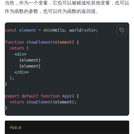
当然，作为一个变量，它也可以被赋值给其他变量，也可以
作为函数的参数，也可以作为函数的返回值。
const
element
=
 <
h1
>Hello, world!</
h1
>;
function
showElement
(
element
) {
return
 (
    <
div
>
      {element}
      {element}
    </
div
>
  );
}
export
default
function
App
() {
return
showElement
(element);
}
App.js