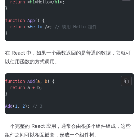
return
 <
h1
>Hello</
h1
>;
}
function
App
() {
return
 <
Hello
 />; 
// 调用 Hello 组件
}
在 React 中，如果一个函数返回的是普通的数据，它就可
以使用函数的方式调用。
function
Add
(
a
, 
b
) {
return
 a 
+
 b;
}
Add
(
1
, 
2
); 
// 3
一个完整的 React 应用，通常会由很多个组件组成，这些
组件之间可以相互嵌套，形成一个组件树。