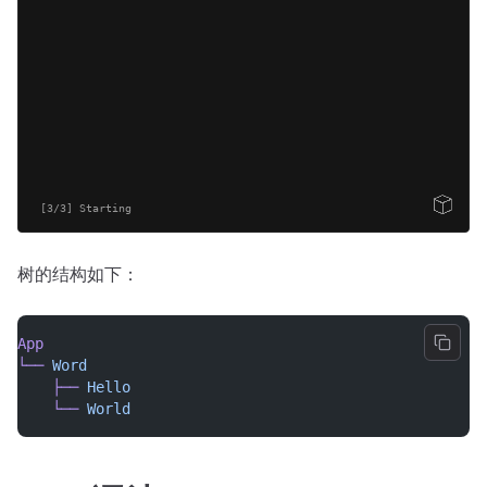
export
default
function
App
(
)
{
return
<
Word
/>
;
}
Open Sandbox
[3/3] Starting
树的结构如下：
App
└──
Word
├──
Hello
└──
World