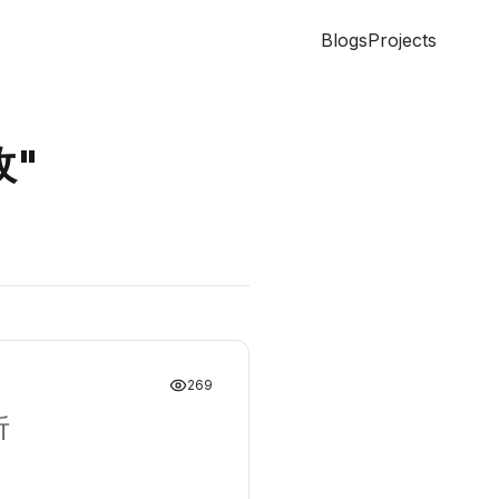
Blogs
Projects
收
"
269
析